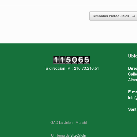
Símbolos Parroquiales
→
Ubi
Tu dirección IP : 216.73.216.51
Dire
Call
Alber
E-ma
info
Sant
GAD La Unión - Manabi
Un Tema de
SiteOrigin