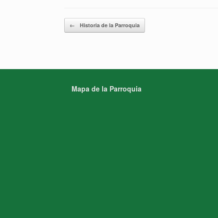
Navegador de artículos
←
Historia de la Parroquia
Mapa de la Parroquia