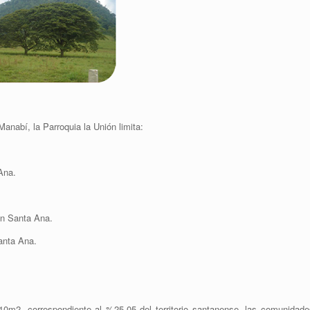
Manabí, la Parroquia la Unión limita:
Ana.
ón Santa Ana.
anta Ana.
10m2, correspondiente al %25,05 del territorio santanense, las comunidade