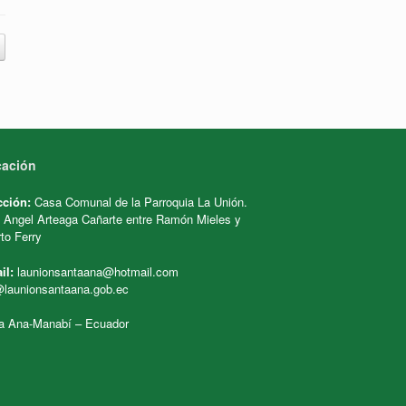
cación
cción:
Casa Comunal de la Parroquia La Unión.
e Angel Arteaga Cañarte entre Ramón Mieles y
to Ferry
il:
launionsantaana@hotmail.com
@launionsantaana.gob.ec
a Ana-Manabí – Ecuador