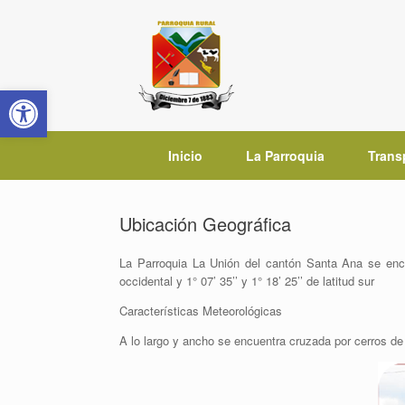
Saltar
al
contenido
Abrir barra de herramientas
Inicio
La Parroquia
Trans
Ubicación Geográfica
La Parroquia La Unión del cantón Santa Ana se encue
occidental y 1° 07’ 35’’ y 1° 18’ 25’’ de latitud sur
Características Meteorológicas
A lo largo y ancho se encuentra cruzada por cerros de 