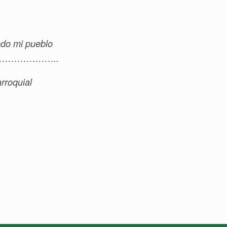
odo mi pueblo
………………..
rroquial