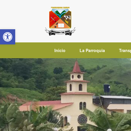
Saltar
al
contenido
Abrir barra de herramientas
Inicio
La Parroquia
Trans