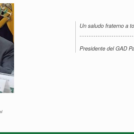
Un saludo fraterno a t
…………………………
Presidente del GAD Pa
al