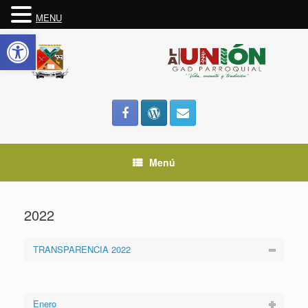
MENU
Abrir barra de herramientas
Saltar
al
contenido
Menú
2022
TRANSPARENCIA 2022
Enero