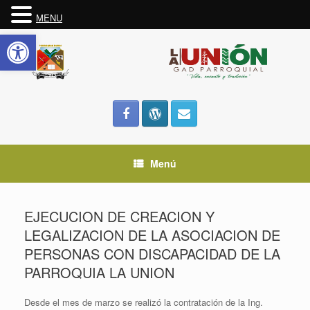
MENU
Abrir barra de herramientas
Saltar
al
contenido
Menú
EJECUCION DE CREACION Y
LEGALIZACION DE LA ASOCIACION DE
PERSONAS CON DISCAPACIDAD DE LA
PARROQUIA LA UNION
Desde el mes de marzo se realizó la contratación de la Ing.