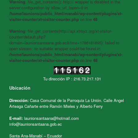
Warning
: file_get_contents(): http:// wrapper is disabled in the
server configuration by allow_url_fopen=0 in
/home/launions/public_html/manabi/wp-content/plugins/xt-
visitor-counter/xt-visitor-counter.php
on line
48
Warning
: file_get_contents(http://api.xtrsyz.org/xt-visitor-
counter/default.php?
domain=launionsantaana.gob.ec&time=1786181895): failed to
open stream: no suitable wrapper could be found in
/home/launions/public_html/manabi/wp-content/plugins/xt-
visitor-counter/xt-visitor-counter.php
on line
48
Tu dirección IP : 216.73.217.131
Ubicación
Dirección:
Casa Comunal de la Parroquia La Unión. Calle Angel
Arteaga Cañarte entre Ramón Mieles y Alberto Ferry
E-mail:
launionsantaana@hotmail.com
info@launionsantaana.gob.ec
Santa Ana-Manabí – Ecuador