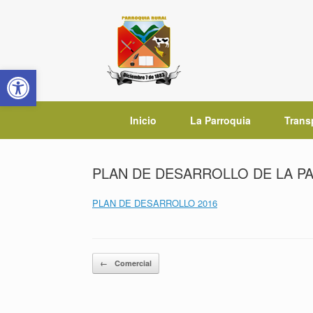
Saltar
al
contenido
Abrir barra de herramientas
Inicio
La Parroquia
Trans
PLAN DE DESARROLLO DE LA P
PLAN DE DESARROLLO 2016
Navegador de artículos
←
Comercial