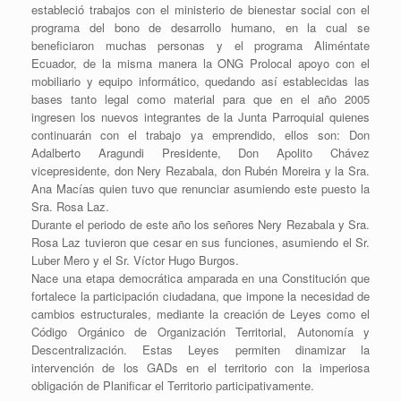
estableció trabajos con el ministerio de bienestar social con el
programa del bono de desarrollo humano, en la cual se
beneficiaron muchas personas y el programa Aliméntate
Ecuador, de la misma manera la ONG Prolocal apoyo con el
mobiliario y equipo informático, quedando así establecidas las
bases tanto legal como material para que en el año 2005
ingresen los nuevos integrantes de la Junta Parroquial quienes
continuarán con el trabajo ya emprendido, ellos son: Don
Adalberto Aragundi Presidente, Don Apolito Chávez
vicepresidente, don Nery Rezabala, don Rubén Moreira y la Sra.
Ana Macías quien tuvo que renunciar asumiendo este puesto la
Sra. Rosa Laz.
Durante el periodo de este año los señores Nery Rezabala y Sra.
Rosa Laz tuvieron que cesar en sus funciones, asumiendo el Sr.
Luber Mero y el Sr. Víctor Hugo Burgos.
Nace una etapa democrática amparada en una Constitución que
fortalece la participación ciudadana, que impone la necesidad de
cambios estructurales, mediante la creación de Leyes como el
Código Orgánico de Organización Territorial, Autonomía y
Descentralización. Estas Leyes permiten dinamizar la
intervención de los GADs en el territorio con la imperiosa
obligación de Planificar el Territorio participativamente.