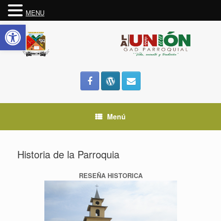
MENU
Abrir barra de herramientas
Saltar
al
contenido
Menú
Historia de la Parroquia
RESEÑA HISTORICA