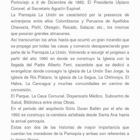
Portoviejo a 6 de Diciembre de 1883, El Presidente Ulpiano
Coronel, el Secretario Agustín Espinel.
La Parroquia La Unión se caracterizó por la presencia de
extranjeros entre ellos Colombianos y Peruanos de Apellidos
Chavesta, Pisfil, Obregón, Rosado, Salazar, etc., los mismos
que poseían grandes almacenes.
Así transcurrían los años hasta que ocurrió un gran incendio que
se propago por todas las casas y comercio desapareciendo gran
parte de la Parroquia La Unión. Volviendo a resurgir el progreso a
partir del año 1960 en donde se construyo la Iglesia con la
llegada del Padre Alberto Ferri, sacerdote que se dedicó a
evangelizar donde consagro la iglesia de La Unión San Jorge, la
iglesia de Río Plátano, la iglesia de La Segua, La Chirimoya, El
Habra, La Cancagua y muchas comunidades en camino de
conversión.
El Parque, La Casa Comunal, Dispensario Médico, Subcentro de
Salud, Biblioteca entre otras Obras.
En el periodo del arquitecto Sixto Duran Ballén por el año de
1993 se construyo la carretera asfaltada desde Santa Ana hasta
la actual parroquia.
Estas son dos de las historias de mayor importancia que
cuentan los moradores de la Parroquia y ambas son referentes a
la época liberar.