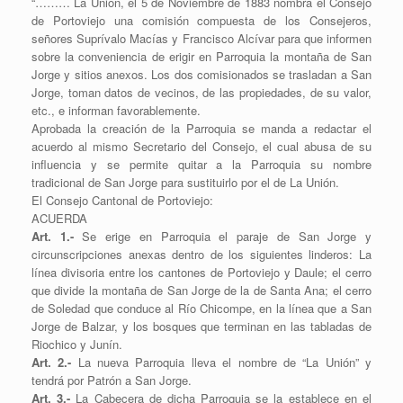
“……… La Unión, el 5 de Noviembre de 1883 nombra el Consejo
de Portoviejo una comisión compuesta de los Consejeros,
señores Suprívalo Macías y Francisco Alcívar para que informen
sobre la conveniencia de erigir en Parroquia la montaña de San
Jorge y sitios anexos. Los dos comisionados se trasladan a San
Jorge, toman datos de vecinos, de las propiedades, de su valor,
etc., e informan favorablemente.
Aprobada la creación de la Parroquia se manda a redactar el
acuerdo al mismo Secretario del Consejo, el cual abusa de su
influencia y se permite quitar a la Parroquia su nombre
tradicional de San Jorge para sustituirlo por el de La Unión.
El Consejo Cantonal de Portoviejo:
ACUERDA
Art. 1.-
Se erige en Parroquia el paraje de San Jorge y
circunscripciones anexas dentro de los siguientes linderos: La
línea divisoria entre los cantones de Portoviejo y Daule; el cerro
que divide la montaña de San Jorge de la de Santa Ana; el cerro
de Soledad que conduce al Río Chicompe, en la línea que a San
Jorge de Balzar, y los bosques que terminan en las tabladas de
Riochico y Junín.
Art. 2.-
La nueva Parroquia lleva el nombre de “La Unión” y
tendrá por Patrón a San Jorge.
Art. 3.-
La Cabecera de dicha Parroquia se la establece en el