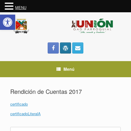
MENU
Abrir barra de herramientas
Saltar
al
contenido
Menú
Rendición de Cuentas 2017
certificado
certificadoLiteralA
Buscar: