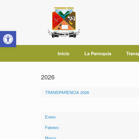
Saltar
al
contenido
Abrir barra de herramientas
Inicio
La Parroquia
Trans
2026
TRANSPARENCIA 2026
Enero
Febrero
Marzo