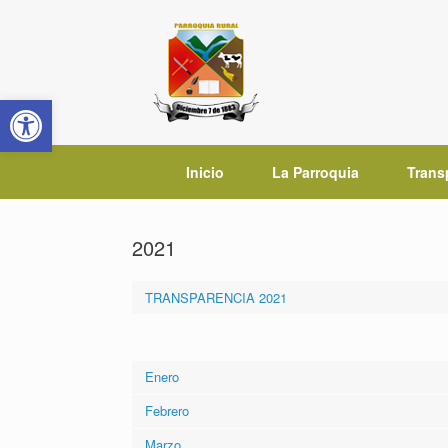
Saltar
al
contenido
Abrir barra de herramientas
Inicio
La Parroquia
Trans
2021
TRANSPARENCIA 2021
Enero
Febrero
Marzo