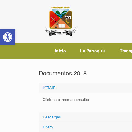
Saltar
al
contenido
Abrir barra de herramientas
Inicio
La Parroquia
Trans
Documentos 2018
LOTAIP
Click en el mes a consultar
Descargas
Enero